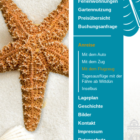
Ferienwohnungen
Gartennutzung
Preisübersicht
Buchungsanfrage
Anreise
Mit dem Auto
Mit dem Zug
Mit dem Flugzeug
Tagesausflüge mit der
Fähre ab Wittdün
Inselbus
Lageplan
Geschichte
Bilder
Kontakt
Impressum